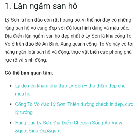
1. Lặn ngắm san hô
Lý Sơn là hòn đảo còn rất hoang sơ, vì thế nơi đây có những
rặng san hô vô cùng đẹp với đủ loại hình dáng và màu sắc.
Địa điểm lặn ngắm san hô đẹp nhất ở Lý Sơn là khu cổng Tò
Vò ở trên đảo Bé An Bình. Xung quanh cổng Tò Vò này có tới
hàng ngàn loài san hô và động, thực vật biển cực phong phú,
rực rỡ và sinh động.
Có thể bạn quan tâm:
Lý do nên khám phá đảo Lý Sơn – địa điểm đẹp cho
mùa hè
Cổng Tò Vò đảo Lý Sơn: Thiên đường check in đẹp, cực
lý tưởng
Hang Câu Lý Sơn: Địa Điểm Checkin Sống Ảo View
&quot;Siêu Đẹp&quot;