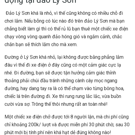
Đảo Lý Sơn khá là nhỏ, vì thế cũng không có nhiều chỗ đi
chơi lắm. Nếu bỗng có lúc nào đó trên đảo Lý Sơn mà bạn
chẳng biết làm gì thì có thể rủ lũ bạn thuê một chiếc xe điện
chạy vòng vòng quanh đảo hóng gió và ngắm cảnh, chắc
chắn bạn sẽ thích lắm cho mà xem.
Đường ở Lý Sơn khá nhỏ, lại không được bằng phẳng lắm
đâu vì thế đi xe điện ở đây cũng có một cảm giác cực lạ
nhé. Đi đường, bạn sẽ được tận hưởng cảm giác thỉnh
thoảng phải chúi đầu tránh những cành cây mọc ngang
đường, hay dang tay ra là có thể chạm vào từng bông hoa,
chiếc lá trên đường đi. Xe thì rung rung lắc lắc, vừa buồn
cười vừa sợ. Trông thế thôi nhưng rất an toàn nhé!
Một chiếc xe điện chở được tới 8 người lận, mà chi phí cũng
chỉ khoảng 200k/ lượt và được miễn phí 30 phút chờ, sau 30
phút mới bị tính phí nên khá hạt dẻ đúng không nào!