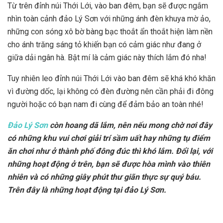
Từ trên đỉnh núi Thới Lới, vào ban đêm, bạn sẽ được ngắm
nhìn toàn cảnh đảo Lý Sơn với những ánh đèn khuya mờ ảo,
những con sóng xô bờ bàng bạc thoắt ẩn thoắt hiện làm nền
cho ánh trăng sáng tỏ khiến bạn có cảm giác như đang ở
giữa dải ngân hà. Bật mí là cảm giác này thích lắm đó nha!
Tuy nhiên leo đỉnh núi Thới Lới vào ban đêm sẽ khá khó khăn
vì đường dốc, lại không có đèn đường nên cần phải đi đông
người hoặc có bạn nam đi cùng để đảm bảo an toàn nhé!
Đảo Lý Sơn
còn hoang dã lắm, nên nếu mong chờ nơi đây
có những khu vui chơi giải trí sầm uất hay những tụ điểm
ăn chơi như ở thành phố đông đúc thì khó lắm. Đổi lại, với
những hoạt động ở trên, bạn sẽ được hòa mình vào thiên
nhiên và có những giây phút thư giãn thực sự quý báu.
Trên đây là những hoạt động tại đảo Lý Sơn.