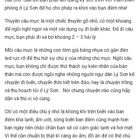
phòng ở Lý Sơn để họ cho phép ra khơi vào bạn đêm nha!
Thuyền câu mực là một chiếc thuyền gỗ nhỏ, có một khoang
để ngồi nghỉ ngơi và một vài dụng cụ đi biển khác. Để đi câu
mực, bạn phải đi xa bờ khoảng 2 – 3 hải lý.
Mồi câu mực là những con tôm giả bằng nhựa có gắn đèn
led rực rỡ để thu hút sự chú ý của những chú mực. Ngồi câu
mực, bạn không chỉ được thử thách sự kiên nhẫn của bản
thân mà còn được ngồi nghe những người ngư dân Lý Sơn kể
chuyện đi biển, chuyển thời tiết trên đảo, hay là chuyện trồng
và thu hoạch tỏi ở Lý Sơn… Nói chung chuyện nào cũng hấp
dẫn và thú vị vô cùng.
Chỉ có một điều chú ý nhỏ là không khí trên biển vào ban
đêm khá lạnh, ẩm ướt, sóng biển ban đêm cũng mạnh hơn
ban ngày nên chắc chắn bạn sẽ có cảm giác lạnh và hơi mệt.
Vì thế cần chuẩn bị thật kĩ càng áo ấm, đồ ăn để có thể chủ