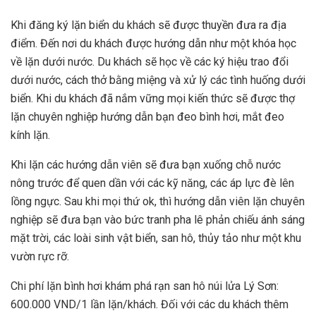
Khi đăng ký lặn biển du khách sẽ được thuyền đưa ra địa
điểm. Đến nơi du khách được hướng dẫn như một khóa học
về lặn dưới nước. Du khách sẽ học về các ký hiệu trao đổi
dưới nước, cách thở bằng miệng và xử lý các tình huống dưới
biển. Khi du khách đã nắm vững mọi kiến thức sẽ được thợ
lặn chuyên nghiệp hướng dẫn bạn đeo bình hơi, mắt đeo
kính lặn.
Khi lặn các hướng dẫn viên sẽ đưa bạn xuống chỗ nước
nông trước để quen dần với các kỹ năng, các áp lực đè lên
lồng ngực. Sau khi mọi thứ ok, thì hướng dẫn viên lặn chuyên
nghiệp sẽ đưa bạn vào bức tranh pha lê phản chiếu ánh sáng
mặt trời, các loài sinh vật biển, san hô, thủy tảo như một khu
vườn rực rỡ.
Chi phí lặn bình hơi khám phá rạn san hô núi lửa Lý Sơn:
600.000 VND/1 lần lặn/khách. Đối với các du khách thêm