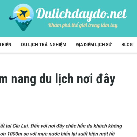
 BIỂN
DU LỊCH TRẢI NGHIỆM
ĐỊA ĐIỂM LỊCH SỬ
BLOG
m nang du lịch nơi đây
hất tại Gia Lai. Đến với nơi đây chắc hẳn du khách không
hơn 1000m so với mực nước biển lại xuất hiện một hồ