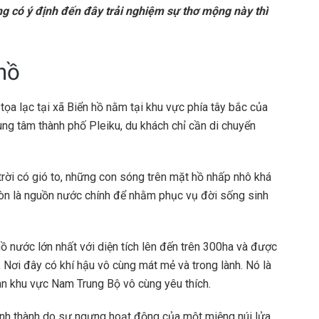
g có ý định đến đây trải nghiệm sự thơ mộng này thì
 hồ
tọa lạc tại xã
Biển hồ
nằm tại khu vực phía tây bắc của
rung tâm thành phố Pleiku, du khách chỉ cần di chuyển
 trời có gió to, những con sóng trên mặt hồ nhấp nhô khá
n là nguồn nước chính để nhằm phục vụ đời sống sinh
ồ nước lớn nhất với diện tích lên đến trên 300ha và được
ơi đây có khí hậu vô cùng mát mẻ và trong lành. Nó là
n khu vực Nam Trung Bộ vô cùng yêu thích.
hình thành do sự ngưng hoạt động của một miệng núi lửa