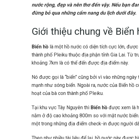
nước rộng, đẹp và nên thơ đến vậy. Nếu bạn đan
đừng bỏ qua những cẩm nang du lịch dưới đây.
Giới thiệu chung về Biển
Biển hồ
là một hồ nước có diện tích cực lớn, được 
thành phố Pleiku thuộc địa phận tỉnh Gia Lai. Từ t
khoảng 7km là có thể đến được địa điểm này.
Nó được gọi là “biển” cũng bởi vì vào những ngày
mạnh như sóng biển. Ngoài ra, nước của
Biển hồ
cò
hoạt của bà con thành phố Pleiku.
Tại khu vực Tây Nguyên thì
Biển hồ
được xem là h
nằm ở độ cao khoảng 800m so với mặt nước biển. N
một trong những địa điểm check-in được người dâ
Theo như nhiều tài liệu để lại, hồ nước này được 