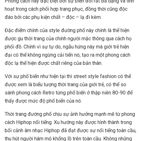
Phong cách này đặc biệt bởi sự biến đổi rất đa dạng và linh
hoạt trong cách phối hợp trang phục, đồng thời cũng độc
đáo bởi các phụ kiện chất – độc – lạ đi kèm.
Đặc điểm chính của style đường phố này chính là thể hiện
được gu thời trang của chính người mặc thông qua cách họ
phối đồ. Chính vì sự tự do, ngẫu hứng này mà giới trẻ hiện
đại có thể không ngừng cải tiến nó, tạo ra một phong cách
độc lạ thể hiện được chất riêng của bản thân.
Với sự phổ biến như hiện tại thì street style fashion có thể
được xem là biểu tượng thời trang của giới trẻ, có thể so
sánh phong cách Retro từng phổ biến ở thập niên 80-90 để
thấy được mức độ phổ biến của nó.
Thời trang đường phố chịu sự ảnh hưởng mạnh mẽ từ phong
cách Hiphop nổi tiếng. Xu hướng này được hình thành trong
bối cảnh âm nhạc Hiphop đã đạt được sự nổi tiếng toàn cầu,
thu hút người hâm mộ khổng lồ trên toàn cầu. Không những