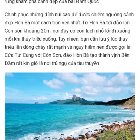
rừng khám phá cảnh đẹp của bãi Đầm Quốc.
Chinh phục những đỉnh núi cao để được chiêm ngưỡng cảnh
đẹp Hòn Bà một cách trọn vẹn nhất. Từ Hòn Bà tới đảo lớn
Côn sơn khoảng 20m, nơi đây có con lạch nhỏ lối đi xuống
mỗi khi thủy triều xuống. Tuy nhiên, bạn cần lưu ý lúc thủy
triều lên dòng chảy rất mạnh và nguy hiểm nên được gọi là
Cửa Tử. Cùng với Côn Sơn, đảo Hòn Bà tạo thành vịnh Bến
Đầm rất kín gió là nơi trú ngụ của tàu thuyền.