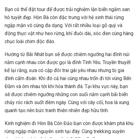
Bạn có thể đặt tour để được trải nghiệm lặn biển ngắm san
hô tuyệt đẹp. Hòn Bà còn đặc trưng với hệ sinh thái rừng
ngập mặn vô cùng đa dạng. Với rất nhiều loại gỗ quý và
động thực vật như heo rừng, khỉ đuôi dài, sóc đen cùng hàng
chục loài chim độc đáo.
Hướng từ Bãi Nhát bạn sẽ được chiêm ngưỡng hai đỉnh núi
nằm cạnh nhau còn được gọi là đỉnh Tình Yêu. Truyền thuyết
kể lại rằng, xưa có cặp đôi trai gái yêu nhau nhưng bị gia
đình cấm đoán. Khi đó cả hai cùng nhau trốn đi tới vùng Bến
Đầm và ôm nhau tới khi hóa thành đá. Tại khu vực này, bạn
sẽ được chiêm ngưỡng những con suối nằm cạnh bãi biển
chảy róc rách suốt đêm ngày. Cùng với cây cối, hoa lá xung
quanh tạo nên bức tranh thiên nhiên đẹp hữu tình.
Kinh nghiệm đi Hòn Bà Côn Đảo bạn còn được khám phá khu
rừng ngập mặn nguyên sinh tại đây. Cùng trekking xuyên