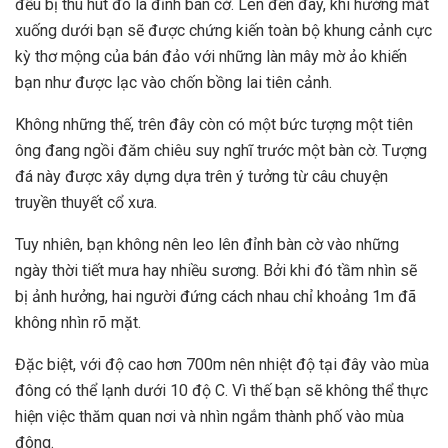
đều bị thu hút đó là đỉnh bàn cờ. Lên đến đây, khi hướng mắt
xuống dưới bạn sẽ được chứng kiến toàn bộ khung cảnh cực
kỳ thơ mộng của bán đảo với những làn mây mờ ảo khiến
bạn như được lạc vào chốn bồng lai tiên cảnh.
Không những thế, trên đây còn có một bức tượng một tiên
ông đang ngồi đăm chiêu suy nghĩ trước một bàn cờ. Tượng
đá này được xây dựng dựa trên ý tưởng từ câu chuyện
truyền thuyết cổ xưa.
Tuy nhiên, bạn không nên leo lên đỉnh bàn cờ vào những
ngày thời tiết mưa hay nhiều sương. Bởi khi đó tầm nhìn sẽ
bị ảnh hưởng, hai người đứng cách nhau chỉ khoảng 1m đã
không nhìn rõ mặt.
Đặc biệt, với độ cao hơn 700m nên nhiệt độ tại đây vào mùa
đông có thể lạnh dưới 10 độ C. Vì thế bạn sẽ không thể thực
hiện việc thăm quan nơi và nhìn ngắm thành phố vào mùa
đông.