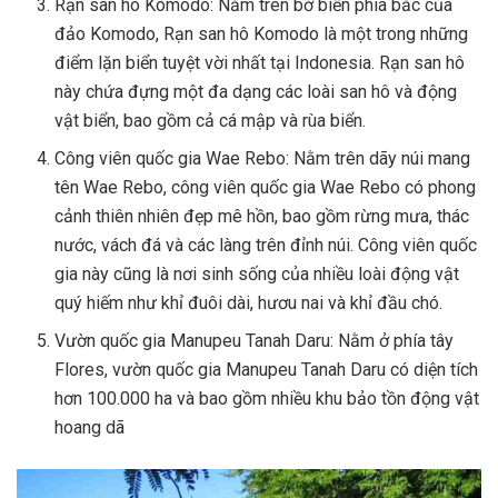
Rạn san hô Komodo: Nằm trên bờ biển phía bắc của
đảo Komodo, Rạn san hô Komodo là một trong những
điểm lặn biển tuyệt vời nhất tại Indonesia. Rạn san hô
này chứa đựng một đa dạng các loài san hô và động
vật biển, bao gồm cả cá mập và rùa biển.
Công viên quốc gia Wae Rebo: Nằm trên dãy núi mang
tên Wae Rebo, công viên quốc gia Wae Rebo có phong
cảnh thiên nhiên đẹp mê hồn, bao gồm rừng mưa, thác
nước, vách đá và các làng trên đỉnh núi. Công viên quốc
gia này cũng là nơi sinh sống của nhiều loài động vật
quý hiếm như khỉ đuôi dài, hươu nai và khỉ đầu chó.
Vườn quốc gia Manupeu Tanah Daru: Nằm ở phía tây
Flores, vườn quốc gia Manupeu Tanah Daru có diện tích
hơn 100.000 ha và bao gồm nhiều khu bảo tồn động vật
hoang dã