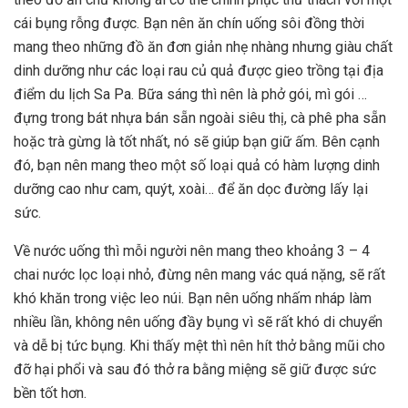
cái bụng rỗng được. Bạn nên ăn chín uống sôi đồng thời
mang theo những đồ ăn đơn giản nhẹ nhàng nhưng giàu chất
dinh dưỡng như các loại rau củ quả được gieo trồng tại
địa
điểm du lịch Sa Pa
. Bữa sáng thì nên là phở gói, mì gói …
đựng trong bát nhựa bán sẵn ngoài siêu thị, cà phê pha sẵn
hoặc trà gừng là tốt nhất, nó sẽ giúp bạn giữ ấm. Bên cạnh
đó, bạn nên mang theo một số loại quả có hàm lượng dinh
dưỡng cao như cam, quýt, xoài… để ăn dọc đường lấy lại
sức.
Về nước uống thì mỗi người nên mang theo khoảng 3 – 4
chai nước lọc loại nhỏ, đừng nên mang vác quá nặng, sẽ rất
khó khăn trong việc leo núi. Bạn nên uống nhấm nháp làm
nhiều lần, không nên uống đầy bụng vì sẽ rất khó di chuyển
và dễ bị tức bụng. Khi thấy mệt thì nên hít thở bằng mũi cho
đỡ hại phổi và sau đó thở ra bằng miệng sẽ giữ được sức
bền tốt hơn.