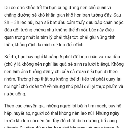
Dù có sức khỏe tốt thì bạn cũng đừng nên chủ quan vì
chặng đường sẽ khó khăn gian khổ hơn bạn tưởng đấy. Sau
2h – 3h leo núi, bạn sẽ bắt đầu cảm thấy đau bắp chân hoặc
đầu gối tưởng chừng như không thể đi nổi. Lúc này điều
quan trọng nhất là tâm lý phải thật tốt, phải giữ vững tinh
thần, khẳng định là mình sẽ leo đến đỉnh.
Kế đó, bạn hãy nghỉ khoảng 5 phút để bóp chân và xoa dầu
(chú ý là không nên nghỉ lâu quá sẽ sinh ra lười biếng). Không
nên làm ảnh hưởng đến ý chí của cả đoàn nếu bạn đi theo
nhóm. Trường hợp thật sự không thể đi tiếp thì phải quay lại
nơi nghỉ chờ đoàn trở về nhưng nhớ phải để lại thực phẩm và
nước uống.
Theo các chuyên gia, những người bị bệnh tim mạch, suy hô
hấp, huyết áp, người có thai không nên leo núi. Những ngày
trước khi leo núi nên ăn đầy đủ chất dinh dưỡng, bổ sung