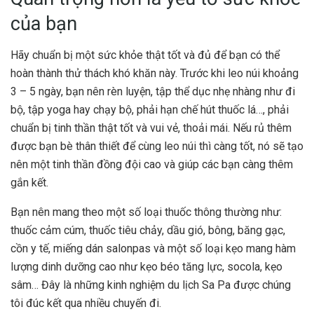
của bạn
Hãy chuẩn bị một sức khỏe thật tốt và đủ để bạn có thể
hoàn thành thử thách khó khăn này. Trước khi leo núi khoảng
3 – 5 ngày, bạn nên rèn luyện, tập thể dục nhẹ nhàng như đi
bộ, tập yoga hay chạy bộ, phải hạn chế hút thuốc lá…, phải
chuẩn bị tinh thần thật tốt và vui vẻ, thoải mái. Nếu rủ thêm
được bạn bè thân thiết để cùng leo núi thì càng tốt, nó sẽ tạo
nên một tinh thần đồng đội cao và giúp các bạn càng thêm
gắn kết.
Bạn nên mang theo một số loại thuốc thông thường như:
thuốc cảm cúm, thuốc tiêu chảy, dầu gió, bông, băng gạc,
cồn y tế, miếng dán salonpas và một số loại kẹo mang hàm
lượng dinh dưỡng cao như kẹo béo tăng lực, socola, kẹo
sâm… Đây là những
kinh nghiệm du lịch
Sa Pa được chúng
tôi đúc kết qua nhiều chuyến đi.