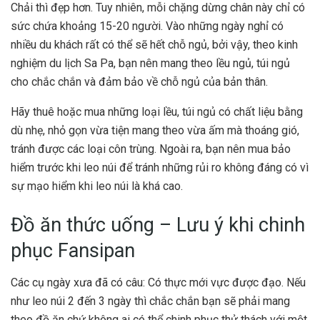
Chải thì đẹp hơn. Tuy nhiên, mỗi chặng dừng chân này chỉ có
sức chứa khoảng 15-20 người. Vào những ngày nghỉ có
nhiều du khách rất có thể sẽ hết chỗ ngủ, bởi vậy, theo
kinh
nghiệm du lịch
Sa Pa, bạn nên mang theo lều ngủ, túi ngủ
cho chắc chắn và đảm bảo về chỗ ngủ của bản thân.
Hãy thuê hoặc mua những loại lều, túi ngủ có chất liệu bằng
dù nhẹ, nhỏ gọn vừa tiện mang theo vừa ấm mà thoáng gió,
tránh được các loại côn trùng. Ngoài ra, bạn nên mua bảo
hiểm trước khi leo núi để tránh những rủi ro không đáng có vì
sự mạo hiểm khi leo núi là khá cao.
Đồ ăn thức uống –
Lưu ý khi chinh
phục Fansipan
Các cụ ngày xưa đã có câu: Có thực mới vực được đạo. Nếu
như leo núi 2 đến 3 ngày thì chắc chắn bạn sẽ phải mang
theo đồ ăn chứ không ai có thể chinh phục thử thách với một