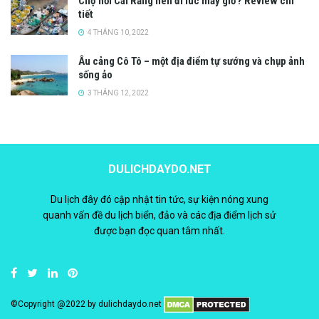
Chợ nổi Cái Răng nên đi lúc mấy giờ? Review chi
tiết
4 THÁNG 10, 2022
Âu cảng Cô Tô – một địa điểm tự sướng và chụp ảnh
sống ảo
3 THÁNG 12, 2022
DULICHDAYDO.NET
Du lịch đây đó cập nhật tin tức, sự kiện nóng xung
quanh vấn đề du lịch biển, đảo và các địa điểm lịch sử
được bạn đọc quan tâm nhất.
©Copyright @2022 by
dulichdaydo.net