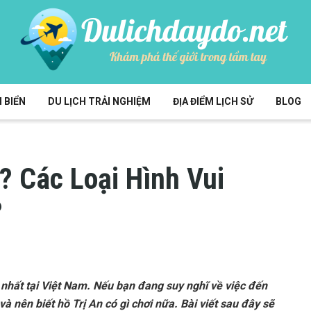
 BIỂN
DU LỊCH TRẢI NGHIỆM
ĐỊA ĐIỂM LỊCH SỬ
BLOG
? Các Loại Hình Vui
?
nhất tại Việt Nam. Nếu bạn đang suy nghĩ về việc đến
 và nên biết hồ Trị An có gì chơi nữa. Bài viết sau đây sẽ