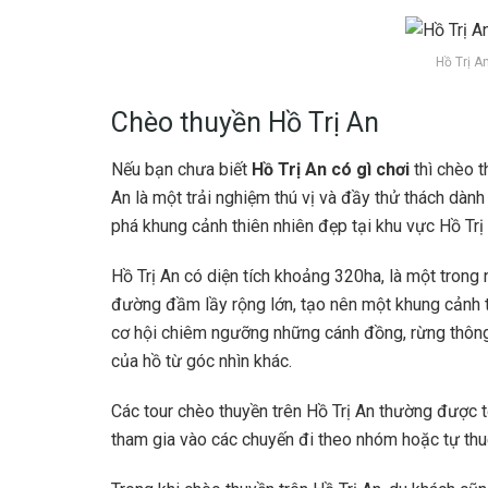
Hồ Trị An
Chèo thuyền Hồ Trị An
Nếu bạn chưa biết
Hồ Trị An có gì chơi
thì chèo t
An là một trải nghiệm thú vị và đầy thử thách dàn
phá khung cảnh thiên nhiên đẹp tại khu vực Hồ Trị
Hồ Trị An có diện tích khoảng 320ha, là một tron
đường đầm lầy rộng lớn, tạo nên một khung cảnh t
cơ hội chiêm ngưỡng những cánh đồng, rừng thôn
của hồ từ góc nhìn khác.
Các tour chèo thuyền trên Hồ Trị An thường được t
tham gia vào các chuyến đi theo nhóm hoặc tự thu