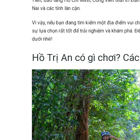
Tiên, Bảo tàng Hồ Chí Minh, Công viên Giải trí Đầm
Nai và các tỉnh lân cận.
Vì vậy, nếu bạn đang tìm kiếm một địa điểm vui chơ
sự lựa chọn rất tốt để trải nghiệm và khám phá. Đ
dưới nhé!
Hồ Trị An có gì chơi? Các 