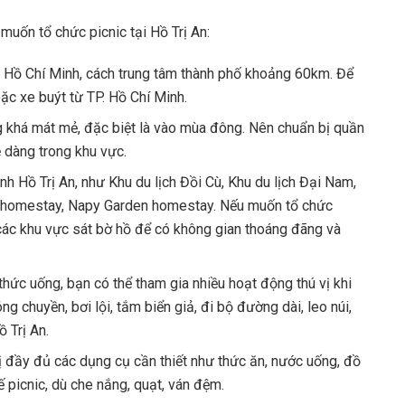
muốn tổ chức picnic tại Hồ Trị An:
P. Hồ Chí Minh, cách trung tâm thành phố khoảng 60km. Để
oặc xe buýt từ TP. Hồ Chí Minh.
ường khá mát mẻ, đặc biệt là vào mùa đông. Nên chuẩn bị quần
ễ dàng trong khu vực.
nh Hồ Trị An, như Khu du lịch Đồi Cù, Khu du lịch Đại Nam,
o homestay, Napy Garden homestay. Nếu muốn tổ chức
 các khu vực sát bờ hồ để có không gian thoáng đãng và
hức uống, bạn có thể tham gia nhiều hoạt động thú vị khi
ng chuyền, bơi lội, tắm biển giả, đi bộ đường dài, leo núi,
 Trị An.
bị đầy đủ các dụng cụ cần thiết như thức ăn, nước uống, đồ
ế picnic, dù che nắng, quạt, ván đệm.