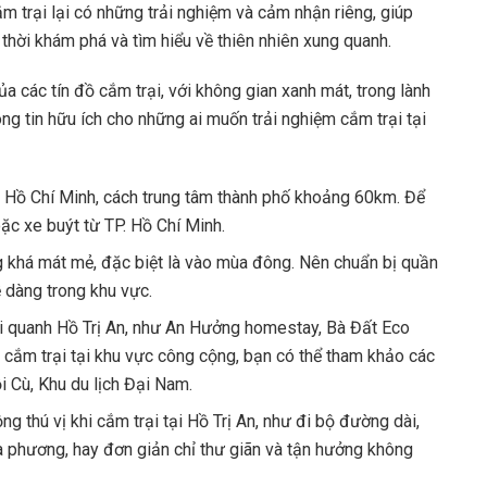
ắm trại lại có những trải nghiệm và cảm nhận riêng, giúp
 thời khám phá và tìm hiểu về thiên nhiên xung quanh.
a các tín đồ cắm trại, với không gian xanh mát, trong lành
ông tin hữu ích cho những ai muốn trải nghiệm cắm trại tại
P. Hồ Chí Minh, cách trung tâm thành phố khoảng 60km. Để
oặc xe buýt từ TP. Hồ Chí Minh.
ường khá mát mẻ, đặc biệt là vào mùa đông. Nên chuẩn bị quần
ễ dàng trong khu vực.
ại quanh Hồ Trị An, như An Hưởng homestay, Bà Đất Eco
ắm trại tại khu vực công cộng, bạn có thể tham khảo các
ồi Cù, Khu du lịch Đại Nam.
g thú vị khi cắm trại tại Hồ Trị An, như đi bộ đường dài,
 địa phương, hay đơn giản chỉ thư giãn và tận hưởng không