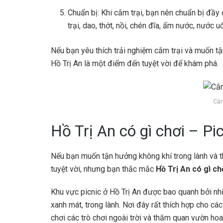
Chuẩn bị: Khi cắm trại, bạn nên chuẩn bị đầy 
trại, dao, thớt, nồi, chén đĩa, ấm nước, nước 
Nếu bạn yêu thích trải nghiệm cắm trại và muốn tận
Hồ Trị An là một điểm đến tuyệt vời để khám phá.
Cắm
Hồ Trị An có gì chơi – Pi
Nếu bạn muốn tận hưởng không khí trong lành và t
tuyệt vời, nhưng bạn thắc mắc
Hồ Trị An có gì ch
Khu vực picnic ở Hồ Trị An được bao quanh bởi nh
xanh mát, trong lành. Nơi đây rất thích hợp cho các
chơi các trò chơi ngoài trời và thăm quan vườn hoa