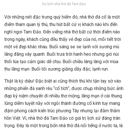
Du lịch nhà thờ đá Tam Đảo
Với những nét đặc trưng quý hiếm đó, nhà thờ đá cổ là một
điểm tham quan lý thú, thu hút bất cứ vị khách nào khi đến
nghỉ ngơi Tam Đảo. Đến viếng nhà thờ bất cứ thời điểm nào
trong ngày, khách cũng đều thấy vẻ đẹp của nó, mỗi tiết trời
một vẻ đẹp khác nhau. Buổi sáng se se lạnh với sương mù
lãng đãng vây quanh. Buổi trưa trời hanh heo nhưng gió núi
thổi lùa tạo cảm giác dễ chịu. Buổi chiều lâng lâng với mùa
thu lãng mạn. Buổi tối sương giăng dầy đặc, lạnh run.
Thật là kỳ diệu! Đặc biệt ai cũng thích thú khi tận tay sờ vào
những phiến đá xanh rêu “cổ tích”, được chụp những bức ảnh
đẹp kỷ niệm chuyến đi nhiều thơ mộng, lãng mạn ở cái thung
lũng diễm tuyệt nầy với ngôi thánh đường cổ kính tuy mang
đậm phong cách kiến trúc phương Tây nhưng lại đằm thắm
hồn Việt. Vì, nhà thờ đá Tam Đảo có giá trị lịch sử đáng trân
trọng. Đây là một trong bốn nhà thờ đá nổi tiếng ở nước ta, là: