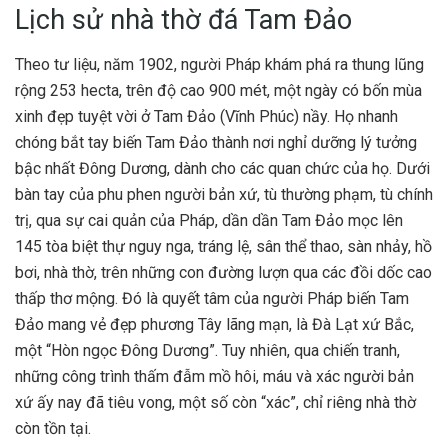
Lịch sử nhà thờ đá Tam Đảo
Theo tư liệu, năm 1902, người Pháp khám phá ra thung lũng
rộng 253 hecta, trên độ cao 900 mét, một ngày có bốn mùa
xinh đẹp tuyệt vời ở Tam Đảo (Vĩnh Phúc) nầy. Họ nhanh
chóng bắt tay biến Tam Đảo thành nơi nghỉ dưỡng lý tưởng
bậc nhất Đông Dương, dành cho các quan chức của họ. Dưới
bàn tay của phu phen người bản xứ, tù thường phạm, tù chính
trị, qua sự cai quản của Pháp, dần dần Tam Đảo mọc lên
145 tòa biệt thự nguy nga, tráng lệ, sân thể thao, sàn nhảy, hồ
bơi, nhà thờ, trên những con đường lượn qua các đồi dốc cao
thấp thơ mộng. Đó là quyết tâm của người Pháp biến Tam
Đảo mang vẻ đẹp phương Tây lãng mạn, là Đà Lạt xứ Bắc,
một “Hòn ngọc Đông Dương”. Tuy nhiên, qua chiến tranh,
những công trình thấm đẫm mồ hôi, máu và xác người bản
xứ ấy nay đã tiêu vong, một số còn “xác”, chỉ riêng nhà thờ
còn tồn tại.