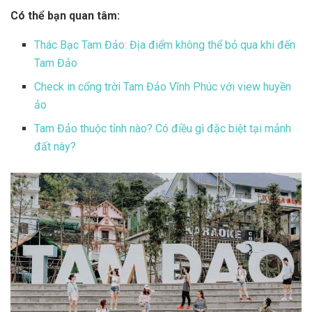
Có thể bạn quan tâm:
Thác Bạc Tam Đảo: Địa điểm không thể bỏ qua khi đến
Tam Đảo
Check in cổng trời Tam Đảo Vĩnh Phúc với view huyền
ảo
Tam Đảo thuộc tỉnh nào? Có điều gì đặc biệt tại mảnh
đất này?