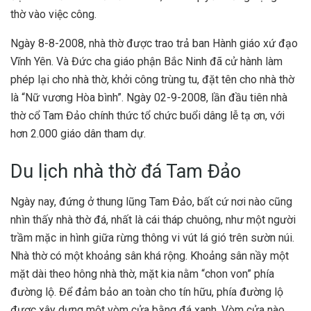
thờ vào việc công.
Ngày 8-8-2008, nhà thờ được trao trả ban Hành giáo xứ đạo
Vĩnh Yên. Và Đức cha giáo phận Bắc Ninh đã cử hành làm
phép lại cho nhà thờ, khởi công trùng tu, đặt tên cho nhà thờ
là “Nữ vương Hòa bình”. Ngày 02-9-2008, lần đầu tiên nhà
thờ cổ Tam Đảo chính thức tổ chức buổi dâng lễ tạ ơn, với
hơn 2.000 giáo dân tham dự.
Du lịch nhà thờ đá Tam Đảo
Ngày nay, đứng ở thung lũng Tam Đảo, bất cứ nơi nào cũng
nhìn thấy nhà thờ đá, nhất là cái tháp chuông, như một người
trầm mặc in hình giữa rừng thông vi vút lá gió trên sườn núi.
Nhà thờ có một khoảng sân khá rộng. Khoảng sân nầy một
mặt dài theo hông nhà thờ, mặt kia nằm “chon von” phía
đường lộ. Để đảm bảo an toàn cho tín hữu, phía đường lộ
được xây dựng một vòm cửa bằng đá xanh. Vòm cửa nào