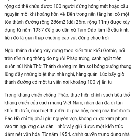
rộng có thể chứa được 100 người đứng hóng mát hoặc cầu
nguyện mỗi khi hoàng hôn về. Bên trong nền tầng hai có một
tòa thánh đường rộng 286m2 (dài 26m, rộng 11m) được xây
dựng từ năm 1937 để giáo dân xứ Tam Đảo làm lễ cầu kinh,
liền đó là gian tháp chuông cao vút đứng chọc trời.
Ngôi thánh đường xây dựng theo kiến trúc kiểu Gothic, nổi
trên nền rừng thông do người Pháp trồng, xanh ngắt trên
sườn núi Nhà Thờ. Thánh đường im lìm soi bóng xuống thung
lũng đầy những biệt thự, nhà nghỉ, hàng quán. Lúc bấy giờ
thánh đường có một tu viện nơi khoảng 100 vị ẩn tu.
Trong kháng chiến chống Pháp, thực hiện chính sách tiêu thổ
kháng chiến của cách mạng Việt Nam, nhân dân đã di tản
khỏi thị trấn, mọi biệt thự đều bị phá hủy; riêng nhà thờ được
Bác Hồ chỉ thị phải giữ nguyên vẹn, không được xâm phạm
vào tín ngưỡng của dân… nhờ vậy giữ được một kiến trúc
đậm nét văn hóa. Từ năm 1954, chính quyền trưng dụng nhà