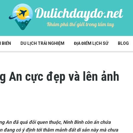
 BIỂN
DU LỊCH TRẢI NGHIỆM
ĐỊA ĐIỂM LỊCH SỬ
BLOG
g An cực đẹp và lên ảnh
ng An đã quá đỗi quen thuộc, Ninh Bình còn ấn chứa
n đang có ý định tới thăm mảnh đất di sản này mà chưa