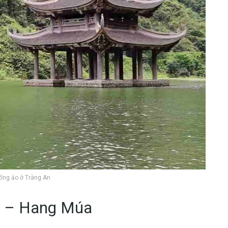
ống ảo ở Tràng An
n
– Hang Múa