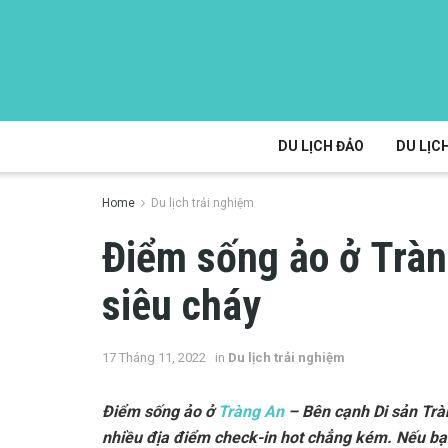
DU LỊCH ĐẢO
DU LỊCH
Home
Du lịch trải nghiệm
Điểm sống ảo ở Tràn
siêu cháy
17 Tháng 11, 2022
in
Du lịch trải nghiệm
Điểm sống ảo ở
Tràng An
– Bên cạnh Di sản Trà
nhiều địa điểm check-in hot chẳng kém. Nếu bạ