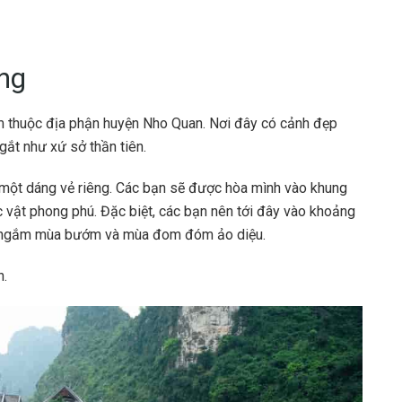
ng
m thuộc địa phận huyện Nho Quan. Nơi đây có cảnh đẹp
gắt như xứ sở thần tiên.
 một dáng vẻ riêng. Các bạn sẽ được hòa mình vào khung
c vật phong phú. Đặc biệt, các bạn nên tới đây vào khoảng
ợc ngắm mùa bướm và mùa đom đóm ảo diệu.
h.