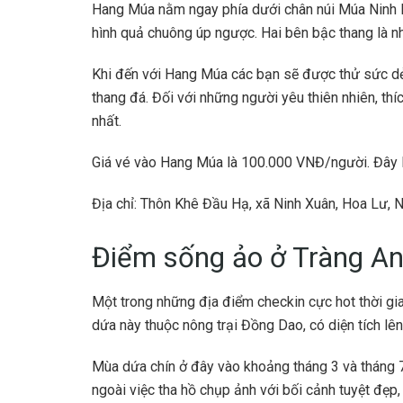
Hang Múa nằm ngay phía dưới chân núi Múa Ninh B
hình quả chuông úp ngược. Hai bên bậc thang là 
Khi đến với Hang Múa các bạn sẽ được thử sức dẻo
thang đá. Đối với những người yêu thiên nhiên, thí
nhất.
Giá vé vào Hang Múa là 100.000 VNĐ/người. Đây là 
Địa chỉ: Thôn Khê Đầu Hạ, xã Ninh Xuân, Hoa Lư, N
Điểm sống ảo ở Tràng A
Một trong những địa điểm checkin cực hot thời gi
dứa này thuộc nông trại Đồng Dao, có diện tích lên
Mùa dứa chín ở đây vào khoảng tháng 3 và tháng 
ngoài việc tha hồ chụp ảnh với bối cảnh tuyệt đẹp