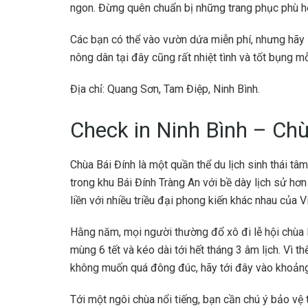
ngon. Đừng quên chuẩn bị những trang phục phù h
Các bạn có thể vào vườn dứa miễn phí, nhưng hãy 
nông dân tại đây cũng rất nhiệt tình và tốt bụng mỗ
Địa chỉ: Quang Sơn, Tam Điệp, Ninh Bình.
Check in Ninh Bình – Chù
Chùa Bái Đính là một quần thể du lịch sinh thái tâm
trong khu Bái Đính Tràng An với bề dày lịch sử hơn
liền với nhiều triều đại phong kiến khác nhau của 
Hằng năm, mọi người thường đổ xô đi lễ hội chùa B
mùng 6 tết và kéo dài tới hết tháng 3 âm lịch. Vì 
không muốn quá đông đúc, hãy tới đây vào khoảng t
Tới một ngôi chùa nổi tiếng, bạn cần chú ý bảo vệ 