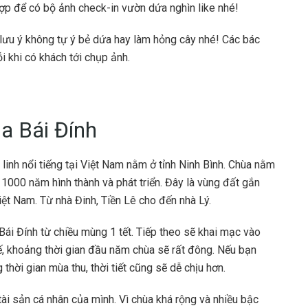
ợp để có bộ ảnh check-in vườn dứa nghìn like nhé!
lưu ý không tự ý bẻ dứa hay làm hỏng cây nhé! Các bác
i khi có khách tới chụp ảnh.
a Bái Đính
 linh nổi tiếng tại Việt Nam nằm ở tỉnh Ninh Bình. Chùa nằm
 1000 năm hình thành và phát triển. Đây là vùng đất gắn
Việt Nam. Từ nhà Đinh, Tiền Lê cho đến nhà Lý.
ái Đính từ chiều mùng 1 tết. Tiếp theo sẽ khai mạc vào
thế, khoảng thời gian đầu năm chùa sẽ rất đông. Nếu bạn
hời gian mùa thu, thời tiết cũng sẽ dễ chịu hơn.
tài sản cá nhân của mình. Vì chùa khá rộng và nhiều bậc