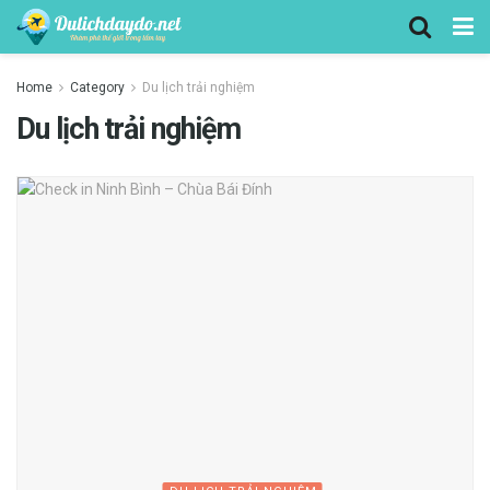
Home
Category
Du lịch trải nghiệm
Du lịch trải nghiệm