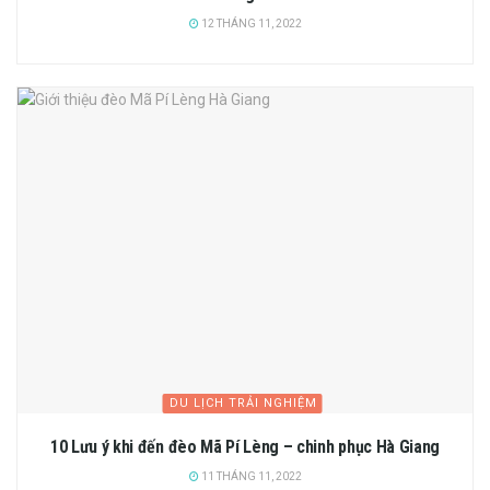
12 THÁNG 11, 2022
DU LỊCH TRẢI NGHIỆM
10 Lưu ý khi đến đèo Mã Pí Lèng – chinh phục Hà Giang
11 THÁNG 11, 2022