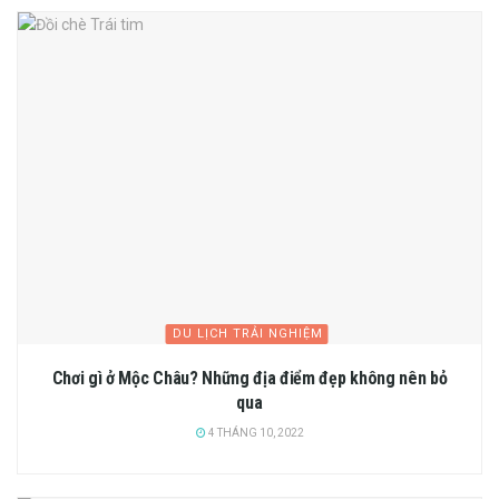
DU LỊCH TRẢI NGHIỆM
Chơi gì ở Mộc Châu? Những địa điểm đẹp không nên bỏ
qua
4 THÁNG 10, 2022