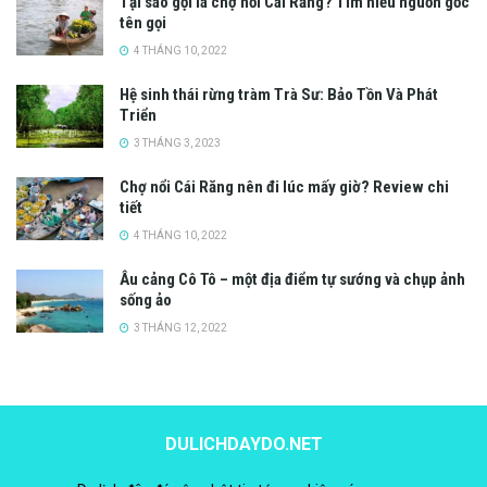
Tại sao gọi là chợ nổi Cái Răng? Tìm hiểu nguồn gốc
tên gọi
4 THÁNG 10, 2022
Hệ sinh thái rừng tràm Trà Sư: Bảo Tồn Và Phát
Triển
3 THÁNG 3, 2023
Chợ nổi Cái Răng nên đi lúc mấy giờ? Review chi
tiết
4 THÁNG 10, 2022
Âu cảng Cô Tô – một địa điểm tự sướng và chụp ảnh
sống ảo
3 THÁNG 12, 2022
DULICHDAYDO.NET