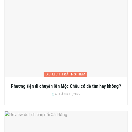
DU LỊCH TRẢI NGHIỆM
Phương tiện di chuyển lên Mộc Châu có dễ tìm hay không?
4 THÁNG 10, 2022