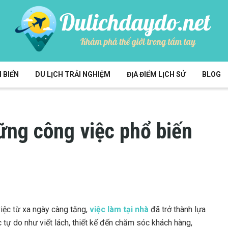
 BIỂN
DU LỊCH TRẢI NGHIỆM
ĐỊA ĐIỂM LỊCH SỬ
BLOG
ững công việc phổ biến
iệc từ xa ngày càng tăng,
việc làm tại nhà
đã trở thành lựa
tự do như viết lách, thiết kế đến chăm sóc khách hàng,