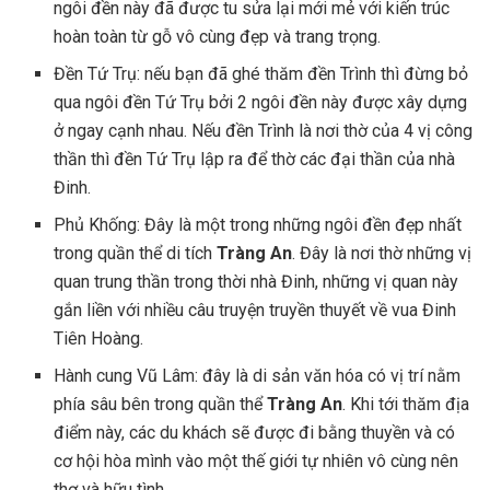
ngôi đền này đã được tu sửa lại mới mẻ với kiến trúc
hoàn toàn từ gỗ vô cùng đẹp và trang trọng.
Đền Tứ Trụ: nếu bạn đã ghé thăm đền Trình thì đừng bỏ
qua ngôi đền Tứ Trụ bởi 2 ngôi đền này được xây dựng
ở ngay cạnh nhau. Nếu đền Trình là nơi thờ của 4 vị công
thần thì đền Tứ Trụ lập ra để thờ các đại thần của nhà
Đinh.
Phủ Khống: Đây là một trong những ngôi đền đẹp nhất
trong quần thể di tích
Tràng An
. Đây là nơi thờ những vị
quan trung thần trong thời nhà Đinh, những vị quan này
gắn liền với nhiều câu truyện truyền thuyết về vua Đinh
Tiên Hoàng.
Hành cung Vũ Lâm: đây là di sản văn hóa có vị trí nằm
phía sâu bên trong quần thể
Tràng An
. Khi tới thăm địa
điểm này, các du khách sẽ được đi bằng thuyền và có
cơ hội hòa mình vào một thế giới tự nhiên vô cùng nên
thơ và hữu tình.