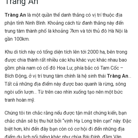
Tràng An
Tràng An
là một quần thể danh thắng có vị trí thuộc địa
phận tỉnh Ninh Bình. Khoảng cách từ đanh thắng này đến
trung tâm thành phố là khoảng 7km và tới thủ đô Hà Nội là
gần 100km.
Khu di tích này có tổng diện tích lên tới 2000 ha, bên trong
được chia thành rất nhiều các khu khác vực khác nhau bao
gồm: phía nam có cố đô Hoa Lư, phía bắc có Tam Cốc –
Bích Động, ở vị trí trung tâm chính là hệ sinh thái
Tràng An
…
Tất cả những địa điểm này được bao quanh là rừng, sông
ngòi uốn lượn… Từ trên cao nhìn xuống tạo nên một bức
tranh hoàn mỹ.
Chúng tôi tin chắc rằng nếu được tận mắt chứng kiến, bạn
chắc chắn sẽ bị thu hút bởi “vịnh Hạ Long trên cạn” này. Đặc
biệt hơn, khi đến đây bạn còn có cơ hội đi đến những địa
điểm du lịch nổi tiếng khác như chùa Bái Đính, đầm Vân