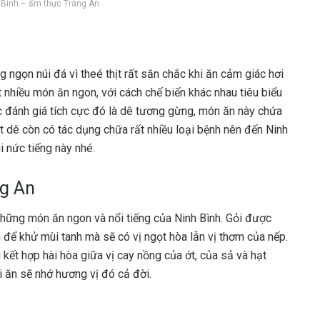
h Bình – ẩm thực Tràng An
 ngọn núi đá vì theé thịt rất săn chắc khi ăn cảm giác hơi
ất nhiều món ăn ngon, với cách chế biến khác nhau tiêu biểu
 đánh giá tích cực đó là dê tương gừng, món ăn này chứa
ịt dê còn có tác dụng chữa rất nhiều loại bệnh nên đến Ninh
i nức tiếng này nhé.
ng An
những món ăn ngon và nổi tiếng của Ninh Bình. Gỏi được
n để khử mùi tanh mà sẽ có vị ngọt hòa lẫn vị thơm của nếp.
ết hợp hài hòa giữa vị cay nồng của ớt, của sả và hạt
i ăn sẽ nhớ hương vị đó cả đời.