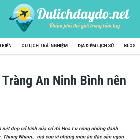
 BIỂN
DU LỊCH TRẢI NGHIỆM
ĐỊA ĐIỂM LỊCH SỬ
BLOG
 Tràng An Ninh Bình nên
ới nét đẹp cổ kính của cố đô Hoa Lư cùng những danh
 An, Thung Nham… mà còn vì những món ăn đặc sản ngon