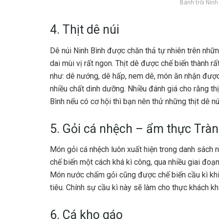
Bánh trôi Nin
4. Thịt dê núi
Dê núi Ninh Bình được chăn thả tự nhiên trên những
dai mùi vị rất ngon. Thịt dê được chế biến thành r
như: dê nướng, dê hấp, nem dê, món ăn nhận được
nhiều chất dinh dưỡng. Nhiều đánh giá cho rằng th
Bình nếu có cơ hội thì bạn nên thử những thịt dê nú
5. Gỏi cá nhệch – ẩm thực Trà
Món gỏi cá nhệch luôn xuất hiện trong danh sách 
chế biến một cách khá kì công, qua nhiều giai đoạ
Món nước chấm gỏi cũng được chế biến cầu kì khi k
tiêu. Chính sự cầu kì này sẽ làm cho thực khách kh
6. Cá kho gáo