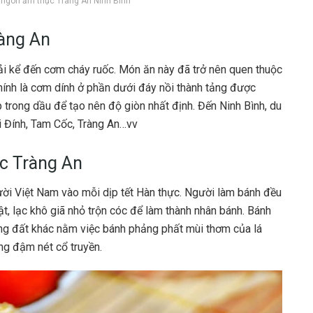
ngon ẩm thực Tràng An Ninh Bình
ràng An
ải kể đến cơm cháy ruốc. Món ăn này đã trở nên quen thuộc
hính là cơm dính ở phần dưới đáy nồi thành tảng được
 trong dầu để tạo nên độ giòn nhất định. Đến Ninh Bình, du
i Đính, Tam Cốc, Tràng An…vv
ực Tràng An
gười Việt Nam vào mỗi dịp tết Hàn thực. Người làm bánh đều
ật, lạc khô giã nhỏ trộn cóc để làm thành nhân bánh. Bánh
ùng đất khác nằm việc bánh phảng phất mùi thơm của lá
ng đậm nét cổ truyền.