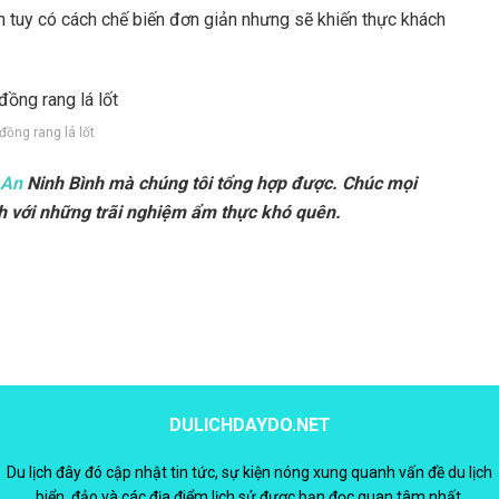
ăn tuy có cách chế biến đơn giản nhưng sẽ khiến thực khách
đồng rang lá lốt
 An
Ninh Bình mà chúng tôi tổng hợp được. Chúc mọi
h với những trãi nghiệm ẩm thực khó quên.
DULICHDAYDO.NET
Du lịch đây đó cập nhật tin tức, sự kiện nóng xung quanh vấn đề du lịch
biển, đảo và các địa điểm lịch sử được bạn đọc quan tâm nhất.