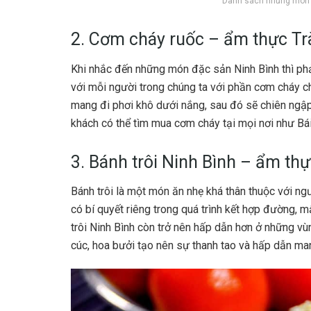
Danh sách những món 
2. Cơm cháy ruốc – ẩm thực T
Khi nhắc đến những món đặc sản Ninh Bình thì ph
với mỗi người trong chúng ta với phần cơm cháy c
mang đi phơi khô dưới nắng, sau đó sẽ chiên ngập
khách có thể tìm mua cơm cháy tại mọi nơi như Bá
3. Bánh trôi Ninh Bình – ẩm th
Bánh trôi là một món ăn nhẹ khá thân thuộc với n
có bí quyết riêng trong quá trình kết hợp đường, m
trôi Ninh Bình còn trở nên hấp dẫn hơn ở những v
cúc, hoa bưởi tạo nên sự thanh tao và hấp dẫn ma