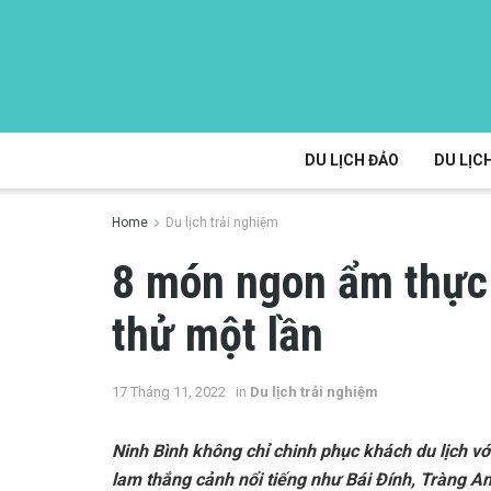
DU LỊCH ĐẢO
DU LỊCH
Home
Du lịch trải nghiệm
8 món ngon ẩm thực
thử một lần
17 Tháng 11, 2022
in
Du lịch trải nghiệm
Ninh Bình không chỉ chinh phục khách du lịch v
lam thắng cảnh nổi tiếng như Bái Đính, Tràng