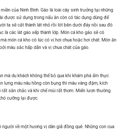
iền của Ninh Bình. Gáo là loài cây sinh trưởng tại những
oài được sử dụng trong nấu ăn còn có tác dụng dùng để
ời ta sẽ cắt thành lát nhỏ rồi lót bên dưới đáy nồi sau đó
tục là các lát gáo xếp thành lớp. Món cá kho gáo sẽ có
mà món cá kho có lúc có vị hơi chua hoặc hơi chát. Món ăn
 bởi màu sắc hấp dẫn và vị chua chát của gáo.
n mà du khách không thể bỏ qua khi khám phá ẩm thực
ần lưng màu nâu hồng còn bụng thì màu vàng đậm, kích
i rất săn chắc và khi chế mùi rất thơm. Miến lươn thường
khó cưỡng lại được.
ọi người về một hương vị dân giã đồng quê. Những con cua