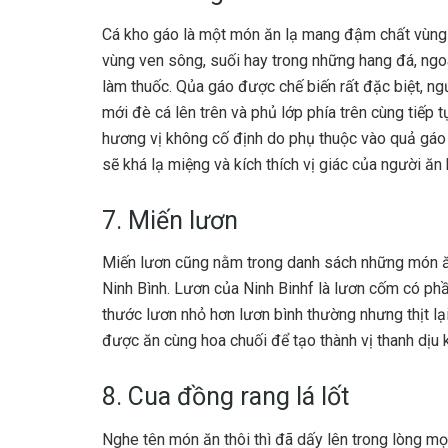
Cá kho gáo là một món ăn lạ mang đậm chất vùng m
vùng ven sông, suối hay trong những hang đá, ng
làm thuốc. Qủa gáo được chế biến rất đặc biệt, ngư
mới đè cá lên trên và phủ lớp phía trên cùng tiếp 
hương vị không cố định do phụ thuộc vào quả gáo 
sẽ khá lạ miệng và kích thích vị giác của người ăn
7. Miến lươn
Miến lươn cũng nằm trong danh sách những món ă
Ninh Bình. Lươn của Ninh Binhf là lươn cốm có ph
thước lươn nhỏ hơn lươn bình thường nhưng thịt lạ
được ăn cùng hoa chuối để tạo thành vị thanh dịu 
8. Cua đồng rang lá lốt
Nghe tên món ăn thôi thì đã dấy lên trong lòng m